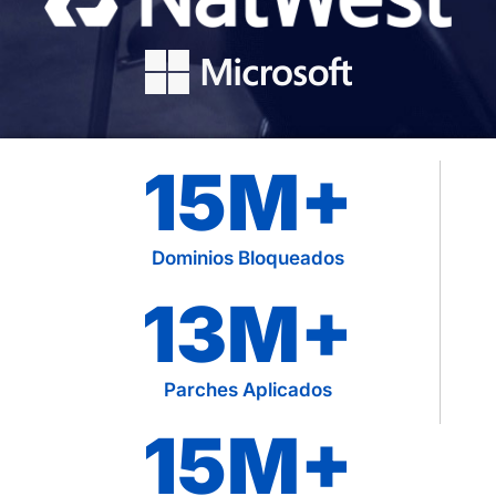
15
M+
Dominios Bloqueados
13
M+
Parches Aplicados
15
M+