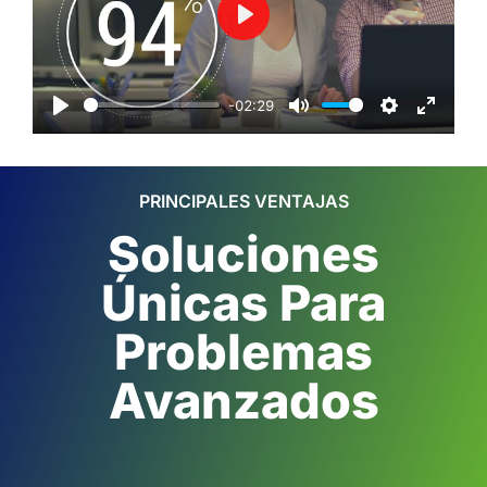
Play
-02:29
Play
Mute
Settings
Enter f
PRINCIPALES VENTAJAS
Soluciones
Únicas Para
Problemas
Avanzados